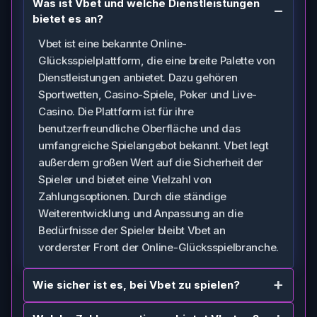
Was ist Vbet und welche Dienstleistungen
bietet es an?
Vbet ist eine bekannte Online-
Glücksspielplattform, die eine breite Palette von
Dienstleistungen anbietet. Dazu gehören
Sportwetten, Casino-Spiele, Poker und Live-
Casino. Die Plattform ist für ihre
benutzerfreundliche Oberfläche und das
umfangreiche Spielangebot bekannt. Vbet legt
außerdem großen Wert auf die Sicherheit der
Spieler und bietet eine Vielzahl von
Zahlungsoptionen. Durch die ständige
Weiterentwicklung und Anpassung an die
Bedürfnisse der Spieler bleibt Vbet an
vorderster Front der Online-Glücksspielbranche.
Wie sicher ist es, bei Vbet zu spielen?