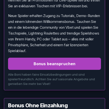
nehmen Sie an Promotionen für Live-Spiele teil und treten
Sie an exklusiven Tischen mit VIP-Erlebnissen bei.
Neue Spieler erhalten Zugang zu Tutorials, Demo-Runden
und einem lohnenden Willkommensbonus. Tauchen Sie
ein in die lebendige Community von Vbet und spielen Sie
Tischspiele, Lightning Roulettes und trendige Spielshows
von Ihrem Handy, PC oder Tablet aus – alles mit voller
Privatsphäre, Sicherheit und einem fair lizenzierten
Spielablauf.
Bonus beanspruchen
Alle Boni haben faire Einsatzbedingungen und sind
spielerfreundlich. Achten Sie auf saisonale Angebote und
genießen Sie mehr bei Vbet!
Bonus Ohne Einzahlung