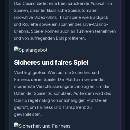
Das Casino bietet eine beeindruckende Auswahl an
Spielen, darunter klassische Spielautomaten,
innovative Video-Slots, Tischspiele wie Blackjack
und Roulette sowie ein spannendes Live-Casino-
Erlebnis. Spieler können auch an Turnieren teilnehmen
und von aufregenden Boni profitieren.
Sicheres und faires Spiel
Vbet legt großen Wert auf die Sicherheit und
Fairness seiner Spiele. Die Plattform verwendet
modernste Verschlüsselungstechnologien, um die
Daten der Spieler zu schützen. Außerdem wird das
Casino regelmäßig von unabhängigen Prüfstellen
geprüft, um Fairness und Transparenz zu
gewährleisten.