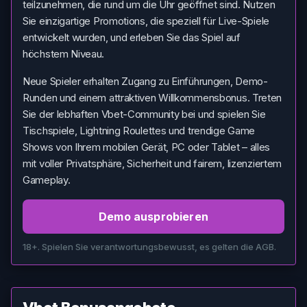
teilzunehmen, die rund um die Uhr geöffnet sind. Nutzen
Sie einzigartige Promotions, die speziell für Live-Spiele
entwickelt wurden, und erleben Sie das Spiel auf
höchstem Niveau.
Neue Spieler erhalten Zugang zu Einführungen, Demo-
Runden und einem attraktiven Willkommensbonus. Treten
Sie der lebhaften Vbet-Community bei und spielen Sie
Tischspiele, Lightning Roulettes und trendige Game
Shows von Ihrem mobilen Gerät, PC oder Tablet – alles
mit voller Privatsphäre, Sicherheit und fairem, lizenziertem
Gameplay.
Demo ausprobieren
18+. Spielen Sie verantwortungsbewusst, es gelten die AGB.