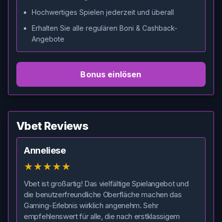
Hochwertiges Spielen jederzeit und überall
Erhalten Sie alle regulären Boni & Cashback-
Angebote
Bonus einlösen
Vbet Reviews
Anneliese
★
★
★
★
★
Vbet ist großartig! Das vielfältige Spielangebot und
die benutzerfreundliche Oberfläche machen das
Gaming-Erlebnis wirklich angenehm. Sehr
empfehlenswert für alle, die nach erstklassigem