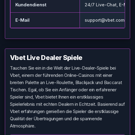
Kundendienst
24/7 Live-Chat, E-Mail
E-Mail
support@vbet.com
Vbet Live Dealer Spiele
Tauchen Sie ein in die Welt der Live-Dealer-Spiele bei
Vbet, einem der führenden Online-Casinos mit einer
breiten Palette an Live-Roulette, Blackjack und Baccarat
Tischen. Egal, ob Sie ein Anfänger oder ein erfahrener
Spieler sind, Vbet bietet Ihnen ein erstklassiges
Spielerlebnis mit echten Dealern in Echtzeit. Basierend auf
Vbet erfahrungen genießen die Spieler die erstklassige
Qualität der Übertragungen und die spannende
Atmosphäre.